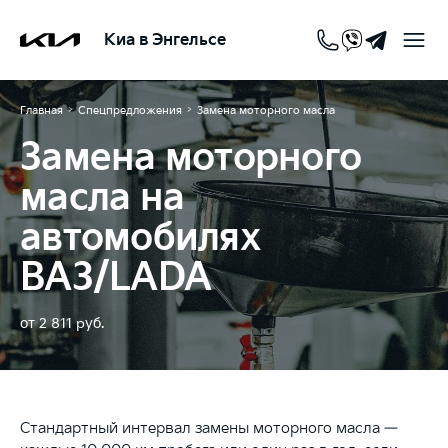
Киа в Энгельсе
>
>
Главная
Спецпредложения
Замена моторного масла
Замена моторного
масла на
автомобилях
ВАЗ/LADA
от 2 811 руб.
Стандартный интервал замены моторного масла —