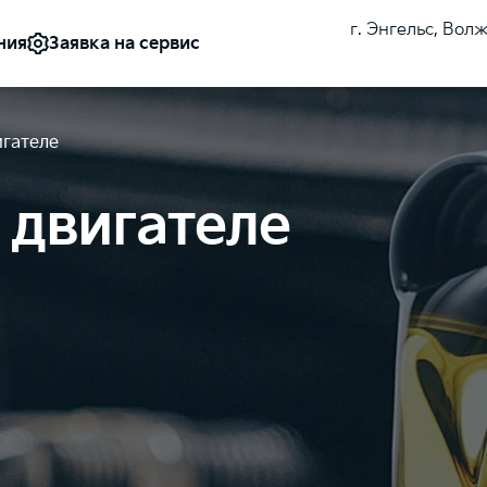
г. Энгельс, Вол
Заявка на сервис
ния
игателе
 двигателе