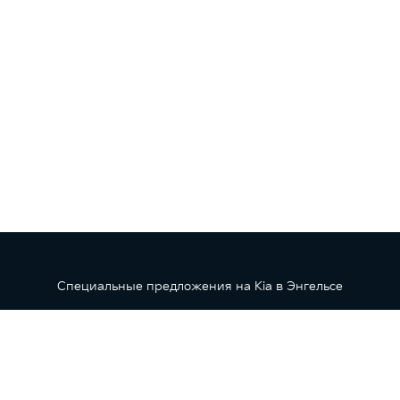
Специальные предложения на Kia в Энгельсе
 носит исключительно информационный характер и ни при как
кой Федерации. Для получения подробной информации о стоим
автосалона.
ыгода при покупке автомобиля в трейд-ин с применением кре